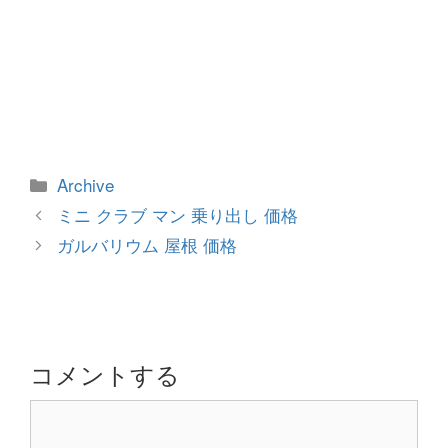
カ
Archive
テ
投
ミニ クラブ マン 乗り出し 価格
ゴ
稿
ガルバリウム 屋根 価格
リ
ナ
ー
ビ
ゲ
ー
シ
コメントする
ョ
コ
ン
メ