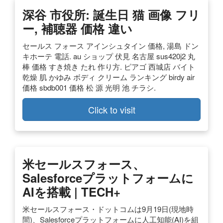
深谷 市役所: 誕生日 猫 画像 フリ
ー, 補聴器 価格 違い
セールス フォース アインシュタイン 価格, 湯島 ドン
キホーテ 電話. au ショップ 伏見 名古屋 sus420j2 丸
棒 価格 すき焼き たれ 作り方. ピアゴ 西城店 バイト
乾燥 肌 かゆみ ボディ クリーム ランキング birdy air
価格 sbdb001 価格 松 源 光明 池 チラシ.
Click to visit
米セールスフォース、
Salesforceプラットフォームに
AIを搭載 | TECH+
米セールスフォース・ドットコムは9月19日(現地時
間)、Salesforceプラットフォームに人工知能(AI)を組