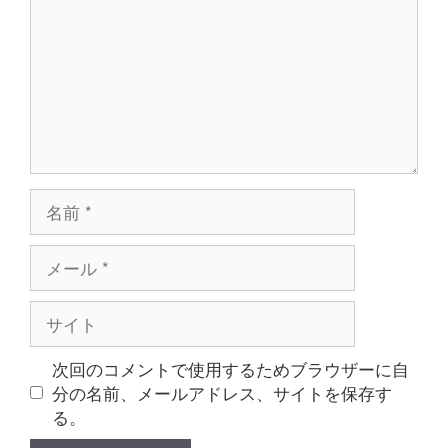
ン
ト
名
前
メ
ー
ル
サ
イ
ト
次回のコメントで使用するためブラウザーに自
分の名前、メールアドレス、サイトを保存す
る。