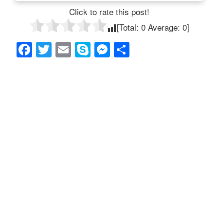
Click to rate this post!
[Total:
0
Average:
0
]
F
T
E
S
M
共
a
wi
m
ky
e
有
c
tt
ail
p
ss
e
er
e
e
b
n
o
g
o
er
k