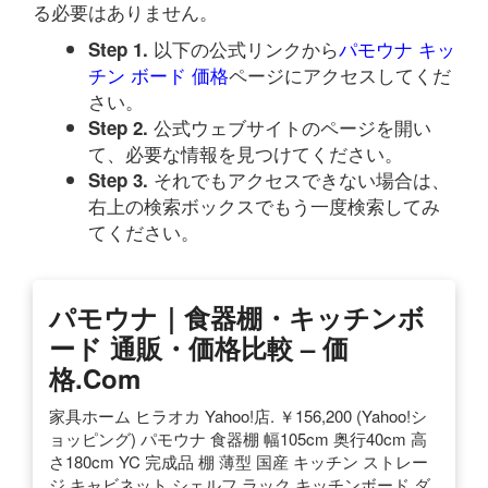
る必要はありません。
以下の公式リンクから
パモウナ キッ
Step 1.
チン ボード 価格
ページにアクセスしてくだ
さい。
公式ウェブサイトのページを開い
Step 2.
て、必要な情報を見つけてください。
それでもアクセスできない場合は、
Step 3.
右上の検索ボックスでもう一度検索してみ
てください。
パモウナ｜食器棚・キッチンボ
ード 通販・価格比較 – 価
格.com
家具ホーム ヒラオカ Yahoo!店. ￥156,200 (Yahoo!シ
ョッピング) パモウナ 食器棚 幅105cm 奥行40cm 高
さ180cm YC 完成品 棚 薄型 国産 キッチン ストレー
ジ キャビネット シェルフ ラック キッチンボード ダ