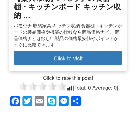
棚・キッチンボード キッチン収
納 …
パモウナ 収納家具 キッチン収納 食器棚・キッチンボ
ードの製品価格や機能の比較なら商品価格ナビ。 商
品価格ナビは欲しい製品の価格最安値やポイントが
すぐに比較できます。
Click to visit
Click to rate this post!
[Total:
0
Average:
0
]
F
T
E
S
M
共
a
wi
m
ky
e
有
c
tt
ail
p
ss
e
er
e
e