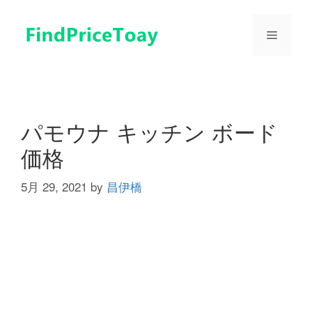
コ
ン
メ
テ
ン
ツ
ニ
へ
ス
ュ
キ
パモウナ キッチン ボード
ッ
価格
プ
ー
5月 29, 2021
by
昌伊橋