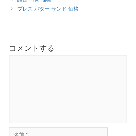
ゴ
稿
プレス バター サンド 価格
リ
ナ
ー
ビ
ゲ
ー
シ
コメントする
ョ
コ
ン
メ
ン
ト
名