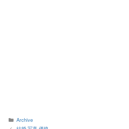
b
n
o
g
o
er
k
カ
Archive
テ
投
結婚 写真 価格