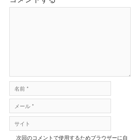
ョ
コ
ン
メ
ン
ト
名
前
メ
ー
ル
サ
イ
ト
次回のコメントで使用するためブラウザーに自