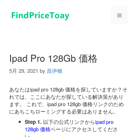
コ
ン
メ
テ
ン
ツ
ニ
へ
ス
ュ
キ
Ipad Pro 128Gb 価格
ッ
プ
5月 29, 2021
by
昌伊橋
ー
あなたはipad pro 128gb 価格を探していますか？そ
れでは、ここにあなたが探している解決策があり
ます。 これで、ipad pro 128gb 価格リンクのため
にあちこちローミングする必要はありません。
以下の公式リンクから
ipad pro
Step 1.
128gb 価格
ページにアクセスしてくださ
い。