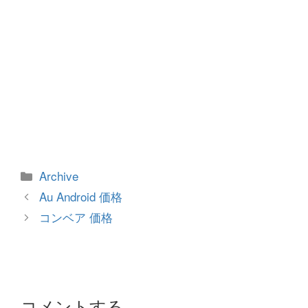
カ
Archive
テ
投
Au Android 価格
ゴ
稿
コンベア 価格
リ
ナ
ー
ビ
ゲ
ー
シ
コメントする