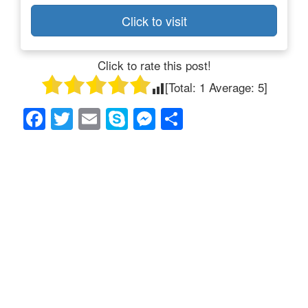
Click to visit
Click to rate this post!
[Total:
1
Average:
5
]
F
T
E
S
M
共
a
wi
m
ky
e
有
c
tt
ail
p
ss
e
er
e
e
b
n
o
g
o
er
k