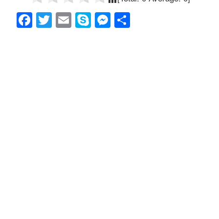
F
T
E
S
M
共
a
wi
m
ky
e
有
c
tt
ail
p
ss
e
er
e
e
b
n
o
g
o
er
k