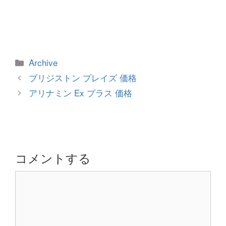
カ
Archive
テ
投
ブリジストン プレイズ 価格
ゴ
稿
アリナミン Ex プラス 価格
リ
ナ
ー
ビ
ゲ
ー
シ
コメントする
ョ
コ
ン
メ
ン
ト