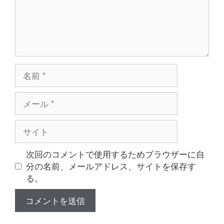
名
前
メ
ー
ル
サ
イ
ト
次回のコメントで使用するためブラウザーに自
分の名前、メールアドレス、サイトを保存す
る。