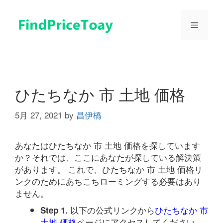
コ
ン
メ
テ
ン
ツ
ニ
へ
ス
ュ
キ
ひたちなか 市 土地 価格
ッ
プ
5月 27, 2021
by
昌伊橋
ー
あなたはひたちなか 市 土地 価格を探しています
か？それでは、ここにあなたが探している解決策
があります。 これで、ひたちなか 市 土地 価格リ
ンクのためにあちこちローミングする必要はあり
ません。
以下の公式リンクから
ひたちなか 市
Step 1.
土地 価格
ページにアクセスしてください。