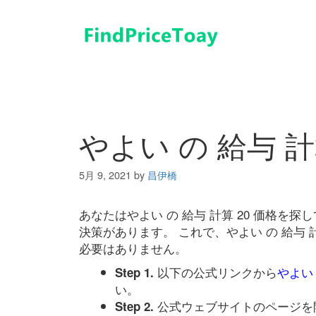
コ
ン
テ
ン
ツ
へ
ス
キ
やよい の 給与 計
ッ
プ
5月 9, 2021
by
昌伊橋
あなたはやよい の 給与 計算 20 価格
決策があります。 これで、やよい の 給与 
必要はありません。
以下の公式リンクから
やよい 
Step 1.
い。
公式ウェブサイトのページを
Step 2.