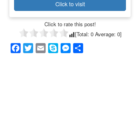
Click to visit
Click to rate this post!
[Total:
0
Average:
0
]
F
T
E
S
M
共
a
wi
m
ky
e
有
c
tt
ail
p
ss
e
er
e
e
b
n
o
g
o
er
k