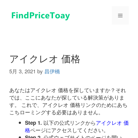
コ
ン
メ
テ
ン
ツ
ニ
へ
ス
ュ
キ
アイクレオ 価格
ッ
プ
5月 3, 2021
by
昌伊橋
ー
あなたはアイクレオ 価格を探していますか？それ
では、ここにあなたが探している解決策がありま
す。 これで、アイクレオ 価格リンクのためにあち
こちローミングする必要はありません。
以下の公式リンクから
アイクレオ 価
Step 1.
格
ページにアクセスしてください。
公式ウェブサイトのページを開い
Step 2.