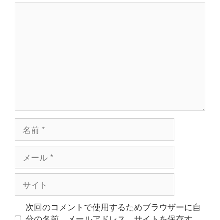
コ
ン
メ
ン
ト
名
前
メ
ー
ル
サ
イ
ト
次回のコメントで使用するためブラウザーに自
分の名前、メールアドレス、サイトを保存す