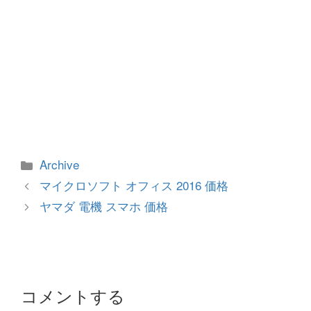
カ
Archive
テ
投
マイクロソフト オフィス 2016 価格
ゴ
稿
ヤマダ 電機 スマホ 価格
リ
ナ
ー
ビ
ゲ
ー
シ
コメントする
ョ