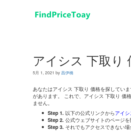
コ
ン
テ
ン
ツ
へ
ス
キ
アイシス 下取り 
ッ
プ
5月 1, 2021
by
昌伊橋
あなたはアイシス 下取り 価格を探してい
があります。 これで、アイシス 下取り 
ません。
以下の公式リンクから
アイシ
Step 1.
公式ウェブサイトのページを
Step 2.
それでもアクセスできない場
Step 3.