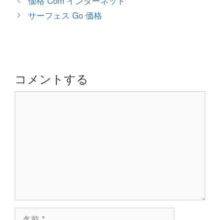
価格 Com インターネット
ゴ
稿
サーフェス Go 価格
リ
ナ
ー
ビ
ゲ
ー
シ
コメントする
ョ
コ
ン
メ
ン
ト
名