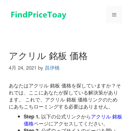
コ
ン
メ
テ
ン
ツ
ニ
へ
ス
ュ
キ
アクリル 銘板 価格
ッ
プ
4月 24, 2021
by
昌伊橋
ー
あなたはアクリル 銘板 価格を探していますか？そ
れでは、ここにあなたが探している解決策があり
ます。 これで、アクリル 銘板 価格リンクのため
にあちこちローミングする必要はありません。
以下の公式リンクから
アクリル 銘板
Step 1.
価格
ページにアクセスしてください。
公式ウェブサイトのページを開い
Step 2.