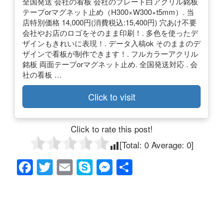
全国発送 会社の看板 会社のプレート白アクリル銘板
テープorマグネット止め（H300×W300×t5mm）. 当
店特別価格 14,000円(消費税込:15,400円) 穴あけ不要
会社やお店のロゴをそのまま印刷！. 多色を使ったデ
ザインもきれいに表現！. データ入稿ok そのままのデ
ザインで看板が制作できます！. フルカラーアクリル
銘板 両面テープorマグネット止め. 全国発送対応 . 会
社の看板 …
Click to visit
Click to rate this post!
[Total:
0
Average:
0
]
F
T
E
S
M
共
a
wi
m
ky
e
有
c
tt
ail
p
ss
e
er
e
e