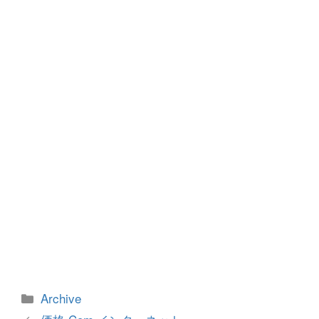
b
n
o
g
o
er
k
カ
Archive
テ
投