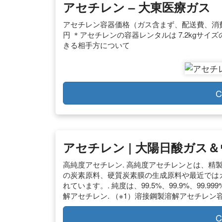
アセチレン – 大東医療ガス
アセチレン容器価格（ガス含まず、配送費、消費税、別途） 0.5
円 ＊アセチレンの容器レンタルは 7.2kgサ
きる相手方について
C
アセチレン | 大陽日酸ガス
高純度アセチレン. 高純度アセチレンとは、精
の炭素原料、硬質炭素膜の生成原料や最近では
れています。. 純度は、99.5%、99.9%、99.99
解アセチレン. （※1）溶接鋼製溶解アセチレン容
C