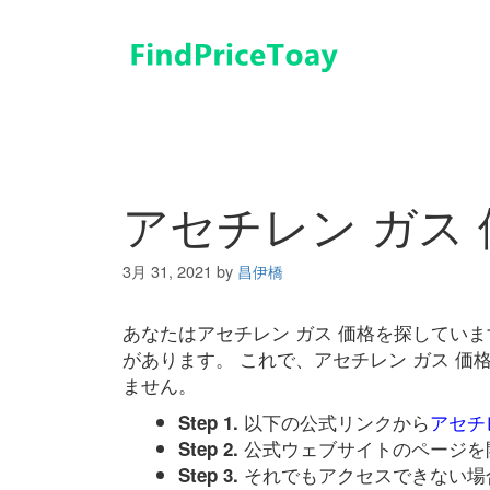
コ
ン
テ
ン
ツ
へ
ス
キ
アセチレン ガス 
ッ
プ
3月 31, 2021
by
昌伊橋
あなたはアセチレン ガス 価格を探してい
があります。 これで、アセチレン ガス 
ません。
以下の公式リンクから
アセチ
Step 1.
公式ウェブサイトのページを
Step 2.
それでもアクセスできない場
Step 3.