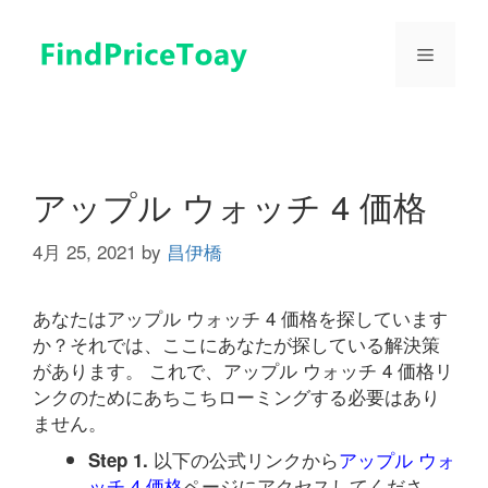
コ
ン
メ
テ
ン
ツ
ニ
へ
ス
ュ
キ
アップル ウォッチ 4 価格
ッ
プ
4月 25, 2021
by
昌伊橋
ー
あなたはアップル ウォッチ 4 価格を探しています
か？それでは、ここにあなたが探している解決策
があります。 これで、アップル ウォッチ 4 価格リ
ンクのためにあちこちローミングする必要はあり
ません。
以下の公式リンクから
アップル ウォ
Step 1.
ッチ 4 価格
ページにアクセスしてくださ