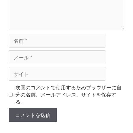
名
前
メ
ー
ル
サ
イ
ト
次回のコメントで使用するためブラウザーに自
分の名前、メールアドレス、サイトを保存す
る。