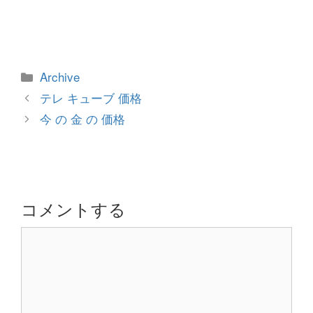
カ
Archive
テ
投
テレ キューブ 価格
ゴ
稿
今 の 金 の 価格
リ
ナ
ー
ビ
ゲ
ー
シ
コメントする
ョ
コ
ン
メ
ン
ト