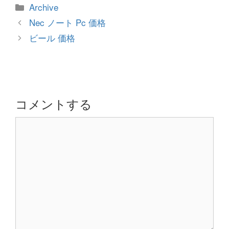
カ
Archive
テ
投
Nec ノート Pc 価格
ゴ
稿
ビール 価格
リ
ナ
ー
ビ
ゲ
ー
シ
コメントする
ョ
コ
ン
メ
ン
ト