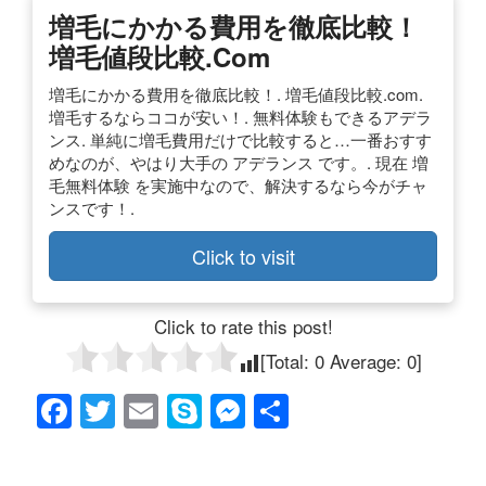
増毛にかかる費用を徹底比較！
増毛値段比較.com
増毛にかかる費用を徹底比較！. 増毛値段比較.com.
増毛するならココが安い！. 無料体験もできるアデラ
ンス. 単純に増毛費用だけで比較すると…一番おすす
めなのが、やはり大手の アデランス です。. 現在 増
毛無料体験 を実施中なので、解決するなら今がチャ
ンスです！.
Click to visit
Click to rate this post!
[Total:
0
Average:
0
]
F
T
E
S
M
共
a
wi
m
ky
e
有
c
tt
ail
p
ss