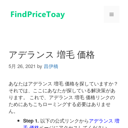
コ
ン
メ
テ
ン
ツ
ニ
へ
ス
ュ
キ
アデランス 増毛 価格
ッ
プ
5月 26, 2021
by
昌伊橋
ー
あなたはアデランス 増毛 価格を探していますか？
それでは、ここにあなたが探している解決策があ
ります。 これで、アデランス 増毛 価格リンクの
ためにあちこちローミングする必要はありませ
ん。
以下の公式リンクから
アデランス 増
Step 1.
毛 価格
ページにアクセスしてください。