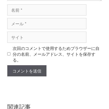
名
前
メ
ー
ル
サ
イ
ト
次回のコメントで使用するためブラウザーに自
分の名前、メールアドレス、サイトを保存す
る。
関連記事