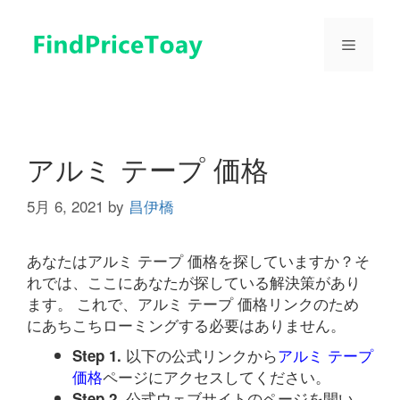
コ
ン
メ
テ
ン
ツ
ニ
へ
ス
ュ
キ
アルミ テープ 価格
ッ
プ
5月 6, 2021
by
昌伊橋
ー
あなたはアルミ テープ 価格を探していますか？そ
れでは、ここにあなたが探している解決策があり
ます。 これで、アルミ テープ 価格リンクのため
にあちこちローミングする必要はありません。
以下の公式リンクから
アルミ テープ
Step 1.
価格
ページにアクセスしてください。
公式ウェブサイトのページを開い
Step 2.