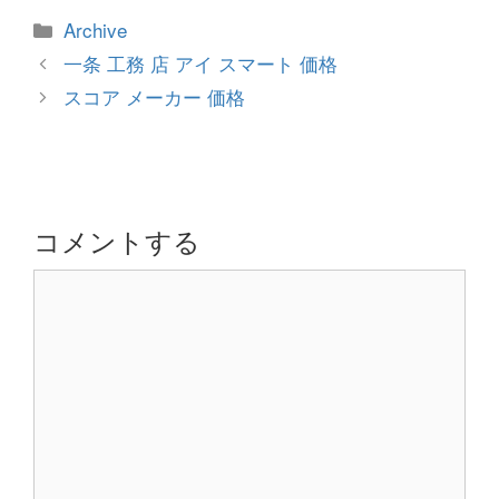
カ
Archive
テ
投
一条 工務 店 アイ スマート 価格
ゴ
稿
スコア メーカー 価格
リ
ナ
ー
ビ
ゲ
ー
シ
コメントする
ョ
コ
ン
メ
ン
ト