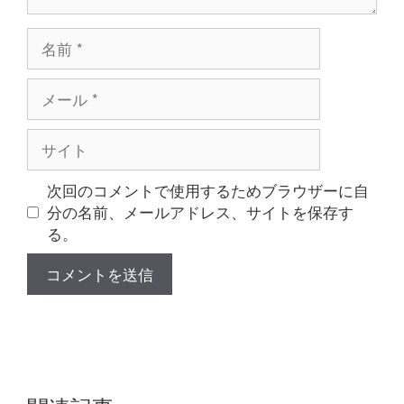
名
前
メ
ー
ル
サ
イ
ト
次回のコメントで使用するためブラウザーに自
分の名前、メールアドレス、サイトを保存す
る。