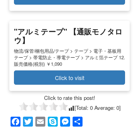
"アルミテープ" 【通販モノタロ
ウ】
物流/保管/梱包用品/テープ > テープ > 電子・基板用
テープ > 帯電防止・導電テープ > アルミ箔テープ 12.
販売価格(税別) ￥1,090
Click to visit
Click to rate this post!
[Total:
0
Average:
0
]
F
T
E
S
M
共
a
wi
m
ky
e
有