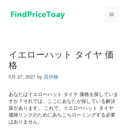
コ
ン
メ
テ
ン
ツ
ニ
へ
ス
ュ
キ
イエローハット タイヤ 価
ッ
格
プ
ー
5月 27, 2021
by
昌伊橋
あなたはイエローハット タイヤ 価格を探していま
すか？それでは、ここにあなたが探している解決
策があります。 これで、イエローハット タイヤ
価格リンクのためにあちこちローミングする必要
はありません。