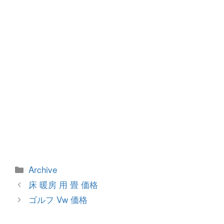
o
er
k
カ
Archive
テ
投
床 暖房 用 畳 価格
ゴ
稿
ゴルフ Vw 価格
リ
ナ
ー
ビ