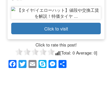
Click to visit
Click to rate this post!
[Total:
0
Average:
0
]
F
T
E
S
M
共
a
wi
m
ky
e
有
c
tt
ail
p
ss
e
er
e
e
b
n
o
g