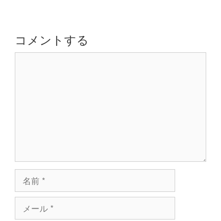
ゲ
ー
シ
コメントする
ョ
コ
ン
メ
ン
ト
名
前
メ
ー