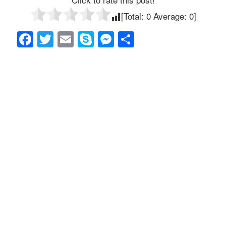
[Total:
0
Average:
0
]
F
T
E
S
M
共
a
wi
m
ky
e
有
c
tt
ail
p
ss
e
er
e
e
b
n
o
g
o
er
k