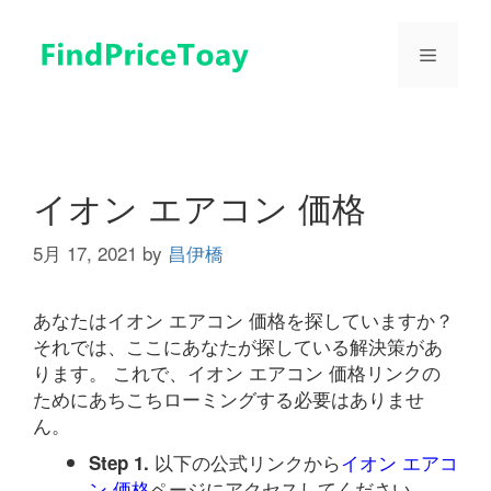
コ
ン
メ
テ
ン
ツ
ニ
へ
ス
ュ
キ
イオン エアコン 価格
ッ
プ
5月 17, 2021
by
昌伊橋
ー
あなたはイオン エアコン 価格を探していますか？
それでは、ここにあなたが探している解決策があ
ります。 これで、イオン エアコン 価格リンクの
ためにあちこちローミングする必要はありませ
ん。
以下の公式リンクから
イオン エアコ
Step 1.
ン 価格
ページにアクセスしてください。