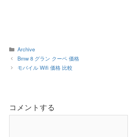
カ
Archive
テ
投
Bmw 8 グラン クーペ 価格
ゴ
稿
モバイル Wifi 価格 比較
リ
ナ
ー
ビ
ゲ
ー
シ
コメントする
ョ
コ
ン
メ
ン