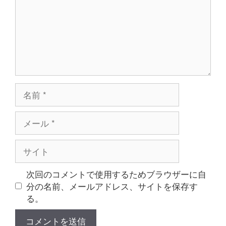
ト
名
前
メ
ー
ル
サ
イ
ト
次回のコメントで使用するためブラウザーに自
分の名前、メールアドレス、サイトを保存す
る。