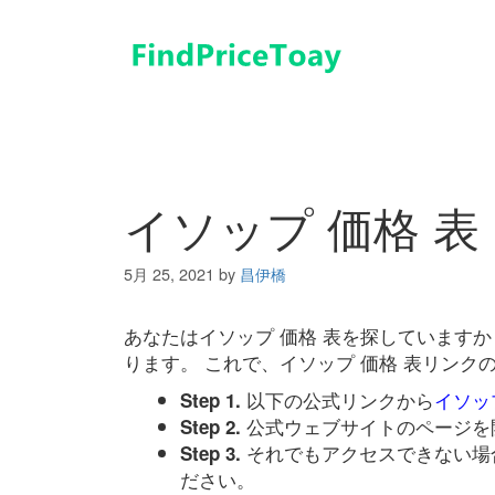
コ
ン
テ
ン
ツ
へ
ス
キ
イソップ 価格 表
ッ
プ
5月 25, 2021
by
昌伊橋
あなたはイソップ 価格 表を探しています
ります。 これで、イソップ 価格 表リン
以下の公式リンクから
イソッ
Step 1.
公式ウェブサイトのページを
Step 2.
それでもアクセスできない場
Step 3.
ださい。