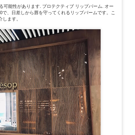
なる可能性があります. プロテクティブ リップバーム. オー
g. SPF30で、日差しから唇を守ってくれるリップバームです。こ
介します。