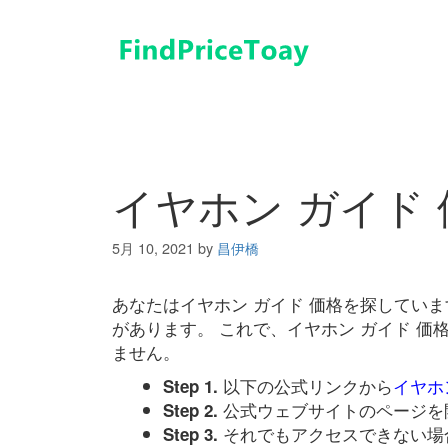
コ
ン
テ
ン
ツ
へ
ス
キ
イヤホン ガイド 
ッ
プ
5月 10, 2021
by
昌伊橋
あなたはイヤホン ガイド 価格を探してい
があります。 これで、イヤホン ガイド 
ません。
以下の公式リンクから
イヤホ
Step 1.
公式ウェブサイトのページを
Step 2.
それでもアクセスできない場
Step 3.