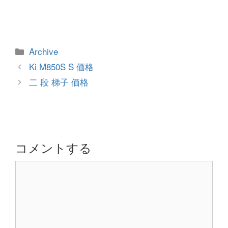
カ
Archive
テ
投
Ki M850S S 価格
ゴ
稿
二 段 梯子 価格
リ
ナ
ー
ビ
ゲ
ー
シ
コメントする
ョ
コ
ン
メ
ン
ト