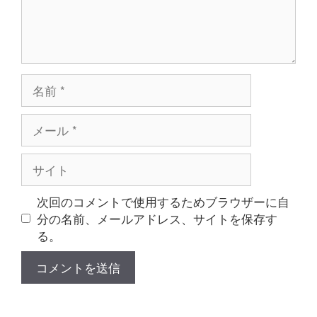
名
前
メ
ー
ル
サ
イ
ト
次回のコメントで使用するためブラウザーに自
分の名前、メールアドレス、サイトを保存す
る。