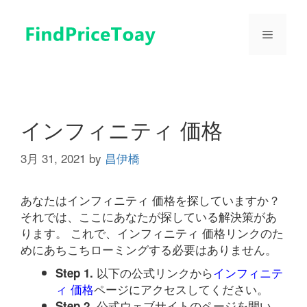
コ
ン
メ
テ
ン
ツ
ニ
へ
ス
ュ
キ
インフィニティ 価格
ッ
プ
3月 31, 2021
by
昌伊橋
ー
あなたはインフィニティ 価格を探していますか？
それでは、ここにあなたが探している解決策があ
ります。 これで、インフィニティ 価格リンクのた
めにあちこちローミングする必要はありません。
以下の公式リンクから
インフィニテ
Step 1.
ィ 価格
ページにアクセスしてください。
公式ウェブサイトのページを開い
Step 2.