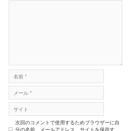
コ
ン
メ
ン
ト
名
前
メ
ー
ル
サ
イ
ト
次回のコメントで使用するためブラウザーに自
分の名前、メールアドレス、サイトを保存す