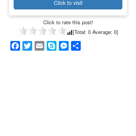
Click to visit
Click to rate this post!
[Total:
0
Average:
0
]
F
T
E
S
M
共
a
wi
m
ky
e
有
c
tt
ail
p
ss
e
er
e
e
b
n
o
g
o
er
k