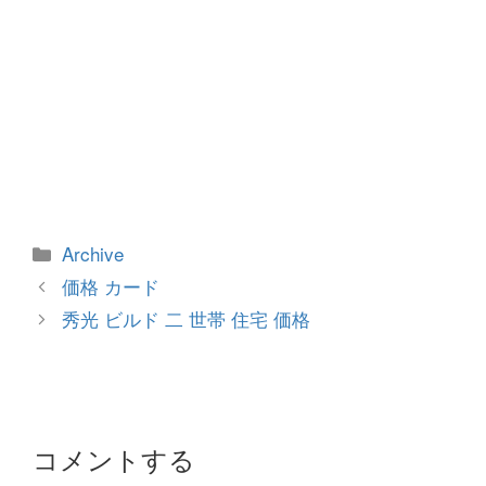
カ
Archive
テ
投
価格 カード
ゴ
稿
秀光 ビルド 二 世帯 住宅 価格
リ
ナ
ー
ビ
ゲ
ー
シ
コメントする
ョ