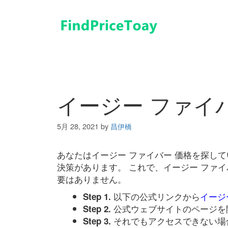
コ
ン
テ
ン
ツ
へ
ス
キ
イージー ファイ
ッ
プ
5月 28, 2021
by
昌伊橋
あなたはイージー ファイバー 価格を探し
決策があります。 これで、イージー ファ
要はありません。
以下の公式リンクから
イージ
Step 1.
公式ウェブサイトのページを
Step 2.
それでもアクセスできない場
Step 3.