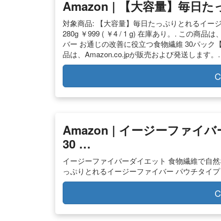
Amazon | 【大容量】毎
対象商品: 【大容量】毎日たっぷりとれるイー
280g ￥999 ( ￥4 / 1 g) 在庫あり。. こ
バー お通じの改善に役立つ食物繊維 30パック【特定保
品は、Amazon.co.jpが販売および発送します
C
Amazon | イージーファ
30 …
イージーファイバーダイエット 食物繊維で自然なリズム 
っぷりとれるイージーファイバー パウチタイプ 食物繊維で
C