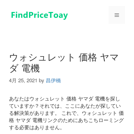
コ
ン
メ
テ
ン
ツ
ニ
へ
ス
ュ
キ
ウォシュレット 価格 ヤマ
ッ
ダ 電機
プ
ー
4月 25, 2021
by
昌伊橋
あなたはウォシュレット 価格 ヤマダ 電機を探し
ていますか？それでは、ここにあなたが探してい
る解決策があります。 これで、ウォシュレット 価
格 ヤマダ 電機リンクのためにあちこちローミング
する必要はありません。