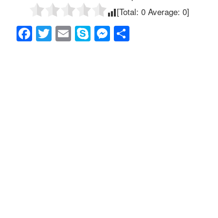
[Total:
0
Average:
0
]
F
T
E
S
M
共
a
wi
m
ky
e
有
c
tt
ail
p
ss
e
er
e
e
b
n
o
g
o
er
k