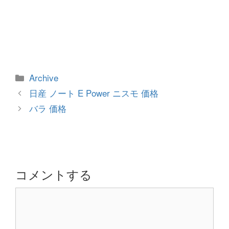
カ
Archive
テ
投
日産 ノート E Power ニスモ 価格
ゴ
稿
バラ 価格
リ
ナ
ー
ビ
ゲ
ー
シ
コメントする
ョ
コ
ン
メ
ン