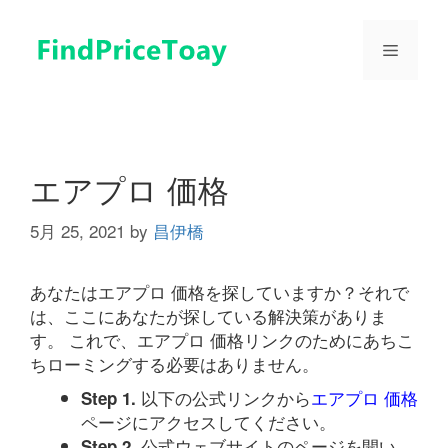
コ
ン
メ
テ
ン
ツ
ニ
へ
ス
ュ
キ
エアプロ 価格
ッ
プ
5月 25, 2021
by
昌伊橋
ー
あなたはエアプロ 価格を探していますか？それで
は、ここにあなたが探している解決策がありま
す。 これで、エアプロ 価格リンクのためにあちこ
ちローミングする必要はありません。
以下の公式リンクから
エアプロ 価格
Step 1.
ページにアクセスしてください。
公式ウェブサイトのページを開い
Step 2.