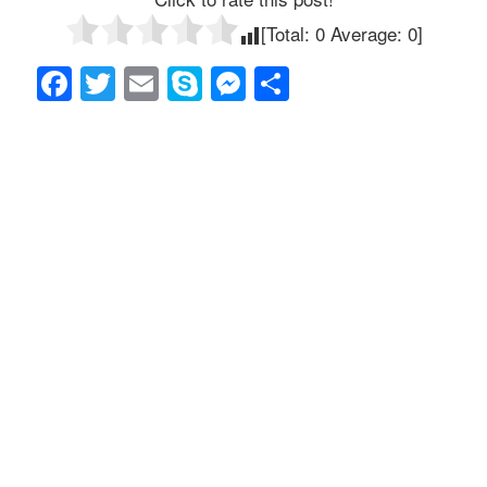
[Total:
0
Average:
0
]
F
T
E
S
M
共
a
wi
m
ky
e
有
c
tt
ail
p
ss
e
er
e
e
b
n
o
g
o
er
k