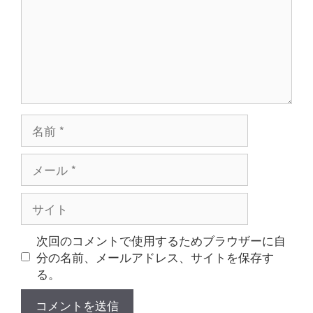
ト
名
前
メ
ー
ル
サ
イ
ト
次回のコメントで使用するためブラウザーに自
分の名前、メールアドレス、サイトを保存す
る。