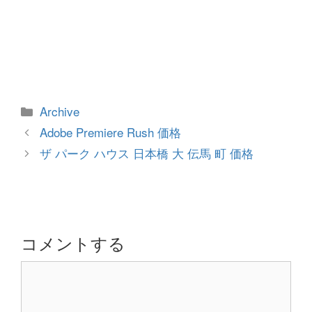
カ
Archive
テ
投
Adobe Premiere Rush 価格
ゴ
稿
ザ パーク ハウス 日本橋 大 伝馬 町 価格
リ
ナ
ー
ビ
ゲ
ー
シ
コメントする
ョ
コ
ン
メ
ン