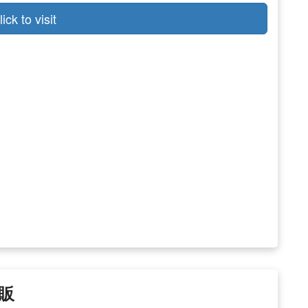
lick to visit
販