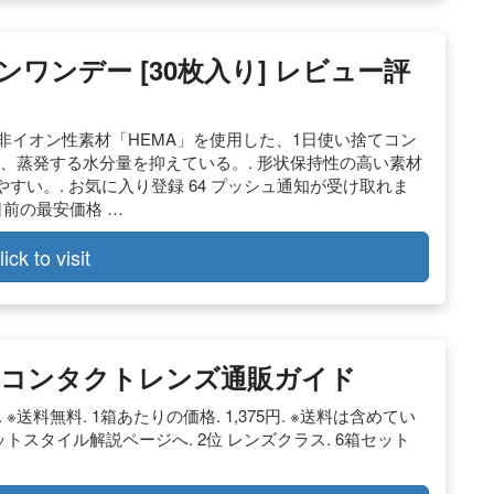
コンワンデー [30枚入り] レビュー評
くい非イオン性素材「HEMA」を使用した、1日使い捨てコン
より、蒸発する水分量を抑えている。. 形状保持性の高い素材
い。. お気に入り登録 64 プッシュ通知が受け取れま
) 7日前の最安価格 …
lick to visit
てコンタクトレンズ通販ガイド
. ※送料無料. 1箱あたりの価格. 1,375円. ※送料は含めてい
トスタイル解説ページへ. 2位 レンズクラス. 6箱セット