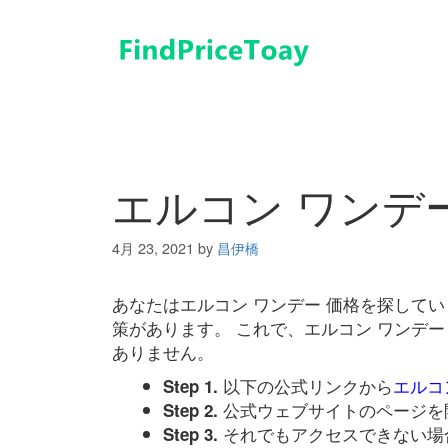
コ
ン
テ
ン
ツ
へ
ス
キ
エルコン ワンデ
ッ
プ
4月 23, 2021
by
昌伊橋
あなたはエルコン ワンデー 価格を探して
策があります。 これで、エルコン ワンデ
ありません。
以下の公式リンクから
エルコ
Step 1.
公式ウェブサイトのページを
Step 2.
それでもアクセスできない場
Step 3.