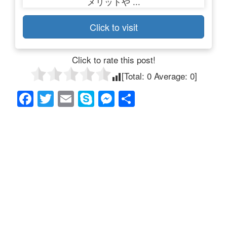
Click to visit
Click to rate this post!
[Total:
0
Average:
0
]
F
T
E
S
M
共
a
wi
m
ky
e
有
c
tt
ail
p
ss
e
er
e
e
b
n
o
g
o
er
k