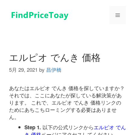
コ
ン
メ
テ
ン
ツ
ニ
へ
ス
ュ
キ
エルピオ でんき 価格
ッ
プ
5月 29, 2021
by
昌伊橋
ー
あなたはエルピオ でんき 価格を探していますか？
それでは、ここにあなたが探している解決策があ
ります。 これで、エルピオ でんき 価格リンクの
ためにあちこちローミングする必要はありませ
ん。
以下の公式リンクから
エルピオ でん
Step 1.
き 価格
ページにアクセスしてください。