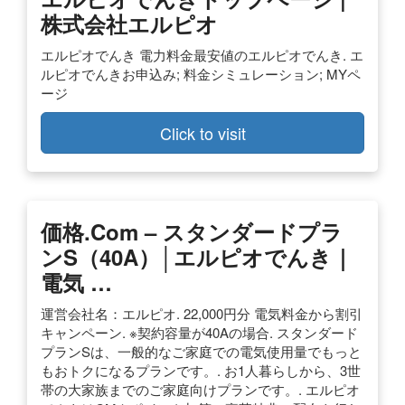
株式会社エルピオ
エルピオでんき 電力料金最安値のエルピオでんき. エ
ルピオでんきお申込み; 料金シミュレーション; MYペ
ージ
Click to visit
価格.com – スタンダードプラ
ンS（40A）│エルピオでんき｜
電気 …
運営会社名：エルピオ. 22,000円分 電気料金から割引
キャンペーン. ※契約容量が40Aの場合. スタンダード
プランSは、一般的なご家庭での電気使用量でもっと
もおトクになるプランです。. お1人暮らしから、3世
帯の大家族までのご家庭向けプランです。. エルピオ