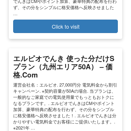
でんきはCMやポイント加算、豪華特典の配布を行わ
ず、その分をシンプルに格安価格へ反映させました
…
Click to visit
エルピオでんき 使った分だけS
プラン（九州エリア50A） – 価
格.com
運営会社名：エルピオ. 27,000円分 電気料金から割引
キャンペーン. ※契約容量が50Aの場合. 当プランは、
一般的なご家庭での電気使用量でもっともおトクに
なるプランです。. エルピオでんきはCMやポイント
加算、豪華特典の配布を行わず、その分をシンプル
に格安価格へ反映させました！. エルピオでんきは分
かりやすい電気料金でお客様にご提供いたします。.
※2021年 …