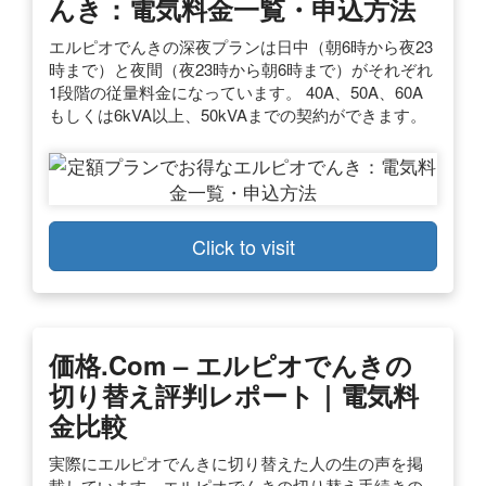
んき：電気料金一覧・申込方法
エルピオでんきの深夜プランは日中（朝6時から夜23
時まで）と夜間（夜23時から朝6時まで）がそれぞれ
1段階の従量料金になっています。 40A、50A、60A
もしくは6kVA以上、50kVAまでの契約ができます。
Click to visit
価格.com – エルピオでんきの
切り替え評判レポート｜電気料
金比較
実際にエルピオでんきに切り替えた人の生の声を掲
載しています。エルピオでんきの切り替え手続きの