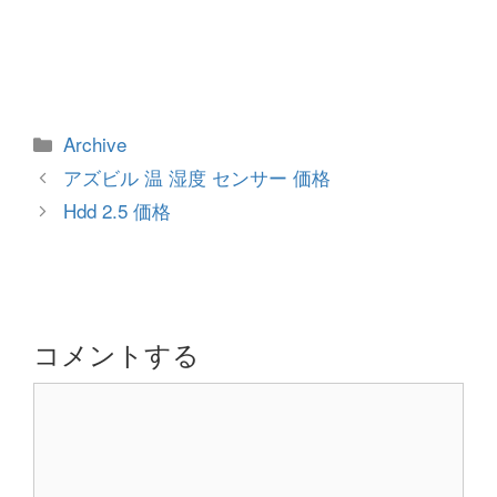
カ
Archive
テ
投
アズビル 温 湿度 センサー 価格
ゴ
稿
Hdd 2.5 価格
リ
ナ
ー
ビ
ゲ
ー
シ
コメントする
ョ
コ
ン
メ
ン
ト