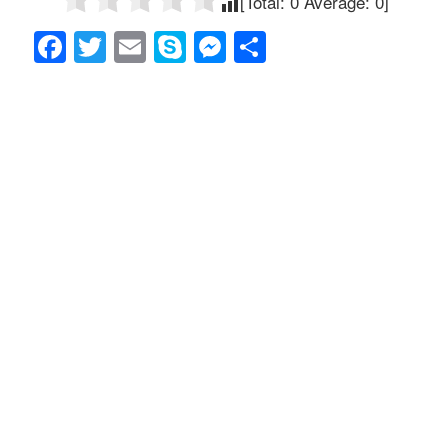
[Total:
0
Average:
0
]
F
T
E
S
M
共
a
wi
m
ky
e
有
c
tt
ail
p
ss
e
er
e
e
b
n
o
g
o
er
k