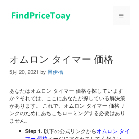
コ
ン
メ
テ
ン
ツ
ニ
へ
ス
ュ
キ
オムロン タイマー 価格
ッ
プ
5月 20, 2021
by
昌伊橋
ー
あなたはオムロン タイマー 価格を探しています
か？それでは、ここにあなたが探している解決策
があります。 これで、オムロン タイマー 価格リ
ンクのためにあちこちローミングする必要はあり
ません。
以下の公式リンクから
オムロン タイ
Step 1.
マー 価格
ページにアクセスしてください。