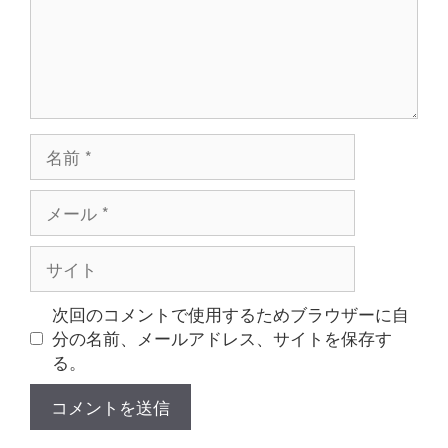
名
前
メ
ー
ル
サ
イ
ト
次回のコメントで使用するためブラウザーに自
分の名前、メールアドレス、サイトを保存す
る。