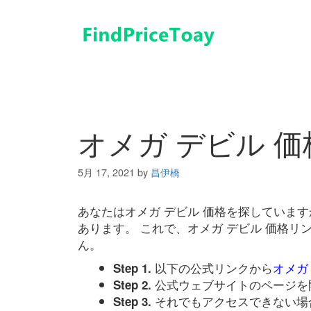
コ
ン
テ
ン
ツ
へ
ス
キ
オメガ デビル 価
ッ
プ
5月 17, 2021
by
昌伊橋
あなたはオメガ デビル 価格を探していま
あります。 これで、オメガ デビル 価格
ん。
以下の公式リンクから
オメガ
Step 1.
公式ウェブサイトのページを
Step 2.
それでもアクセスできない場
Step 3.