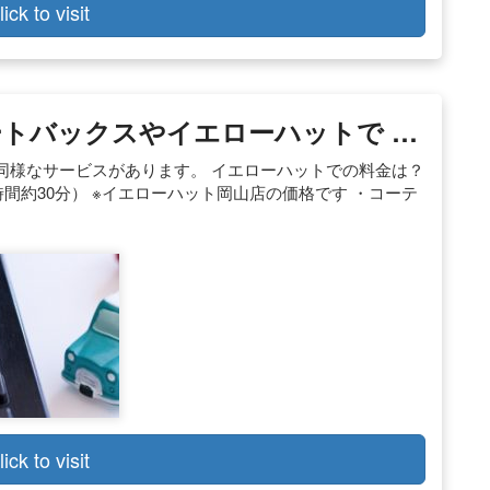
lick to visit
トバックスやイエローハットで …
同様なサービスがあります。 イエローハットでの料金は？
時間約30分） ※イエローハット岡山店の価格です ・コーテ
lick to visit