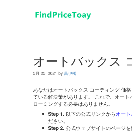
コ
ン
テ
ン
ツ
へ
ス
キ
オートバックス 
ッ
プ
5月 25, 2021
by
昌伊橋
あなたはオートバックス コーティング 価
ている解決策があります。 これで、オート
ローミングする必要はありません。
以下の公式リンクから
オート
Step 1.
ださい。
公式ウェブサイトのページを
Step 2.