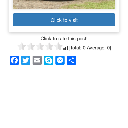
Click to visit
Click to rate this post!
[Total:
0
Average:
0
]
F
T
E
S
M
共
a
wi
m
ky
e
有
c
tt
ail
p
ss
e
er
e
e
b
n
o
g
o
er
k