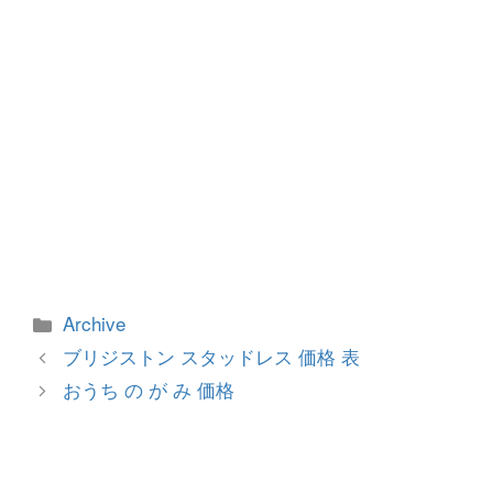
カ
Archive
テ
投
ブリジストン スタッドレス 価格 表
ゴ
稿
おうち の が み 価格
リ
ナ
ー
ビ
ゲ
ー