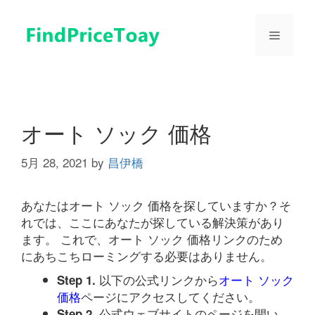
コ
ン
メ
テ
ン
ツ
ニ
へ
ス
ュ
キ
オート ソック 価格
ッ
プ
5月 28, 2021
by
昌伊橋
ー
あなたはオート ソック 価格を探していますか？そ
れでは、ここにあなたが探している解決策があり
ます。 これで、オート ソック 価格リンクのため
にあちこちローミングする必要はありません。
以下の公式リンクから
オート ソック
Step 1.
価格
ページにアクセスしてください。
公式ウェブサイトのページを開い
Step 2.