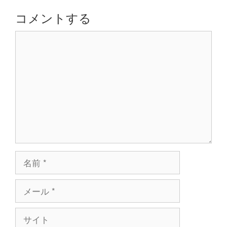
シ
コメントする
ョ
コ
ン
メ
ン
ト
名
前
メ
ー
ル
サ
イ