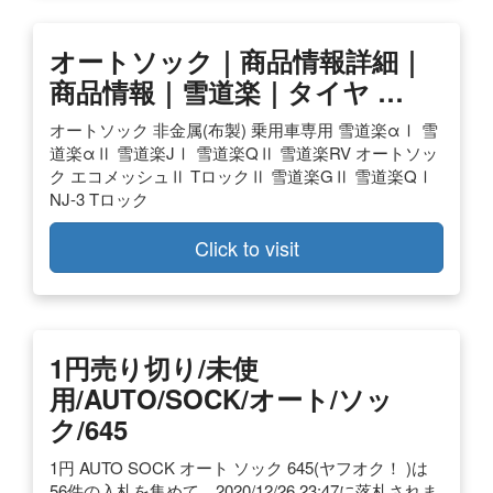
オートソック｜商品情報詳細｜
商品情報｜雪道楽｜タイヤ …
オートソック 非金属(布製) 乗用車専用 雪道楽αⅠ 雪
道楽αⅡ 雪道楽JⅠ 雪道楽QⅡ 雪道楽RV オートソッ
ク エコメッシュⅡ TロックⅡ 雪道楽GⅡ 雪道楽QⅠ
NJ-3 Tロック
Click to visit
1円売り切り/未使
用/AUTO/SOCK/オート/ソッ
ク/645
1円 AUTO SOCK オート ソック 645(ヤフオク！ )は
56件の入札を集めて、2020/12/26 23:47に落札されま