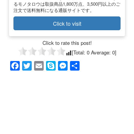
るモノタロウは取扱商品1,800万点、3,500円以上のご
注文で送料無料になる通販サイトです。
Click to visit
Click to rate this post!
[Total:
0
Average:
0
]
F
T
E
S
M
共
a
wi
m
ky
e
有
c
tt
ail
p
ss
e
er
e
e
b
n
o
g
o
er
k