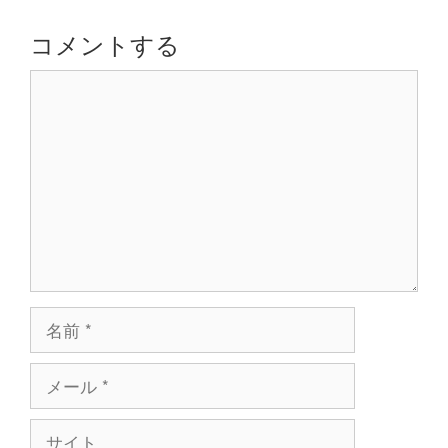
ー
シ
コメントする
ョ
コ
ン
メ
ン
ト
名
前
メ
ー
ル
サ