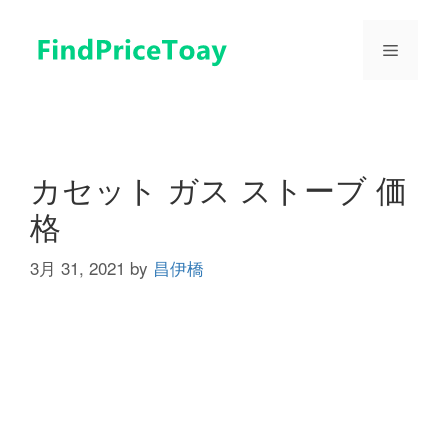
コ
ン
メ
テ
ン
ツ
ニ
へ
ス
ュ
キ
カセット ガス ストーブ 価
ッ
格
プ
ー
3月 31, 2021
by
昌伊橋