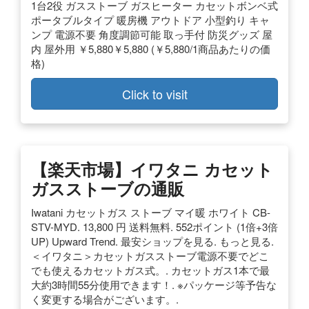
1台2役 ガスストーブ ガスヒーター カセットボンベ式
ポータブルタイプ 暖房機 アウトドア 小型釣り キャ
ンプ 電源不要 角度調節可能 取っ手付 防災グッズ 屋
内 屋外用 ￥5,880￥5,880 (￥5,880/1商品あたりの価
格)
Click to visit
【楽天市場】イワタニ カセット
ガスストーブの通販
Iwatani カセットガス ストーブ マイ暖 ホワイト CB-
STV-MYD. 13,800 円 送料無料. 552ポイント (1倍+3倍
UP) Upward Trend. 最安ショップを見る. もっと見る.
＜イワタニ＞カセットガスストーブ電源不要でどこ
でも使えるカセットガス式。. カセットガス1本で最
大約3時間55分使用できます！. ※パッケージ等予告な
く変更する場合がございます。.