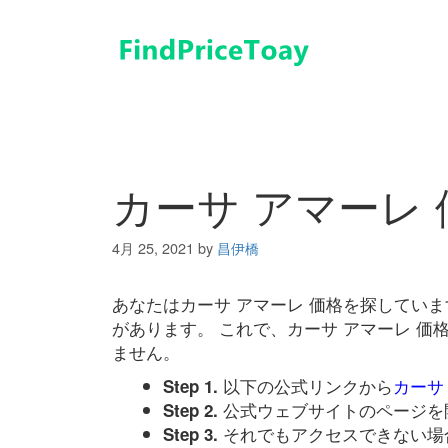
コ
ン
テ
ン
ツ
へ
ス
キ
カーサ アマーレ 
ッ
プ
4月 25, 2021
by
昌伊橋
あなたはカーサ アマーレ 価格を探してい
があります。 これで、カーサ アマーレ 
ません。
以下の公式リンクから
カーサ
Step 1.
公式ウェブサイトのページを
Step 2.
それでもアクセスできない場
Step 3.