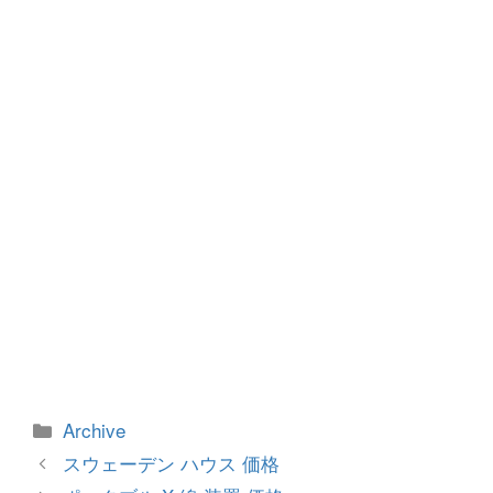
o
g
o
er
k
カ
Archive
テ
投
スウェーデン ハウス 価格
ゴ
稿