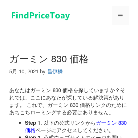
コ
ン
メ
テ
ン
ツ
ニ
へ
ス
ュ
キ
ガーミン 830 価格
ッ
プ
5月 10, 2021
by
昌伊橋
ー
あなたはガーミン 830 価格を探していますか？そ
れでは、ここにあなたが探している解決策があり
ます。 これで、ガーミン 830 価格リンクのために
あちこちローミングする必要はありません。
以下の公式リンクから
ガーミン 830
Step 1.
価格
ページにアクセスしてください。
公式ウェブサイトのページを開い
Step 2.