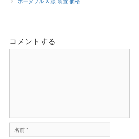
ポータブル X 線 装置 価格
リ
ナ
ー
ビ
ゲ
ー
シ
コメントする
ョ
コ
ン
メ
ン
ト
名
前