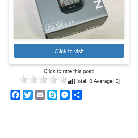
Click to visit
Click to rate this post!
[Total:
0
Average:
0
]
F
T
E
S
M
共
a
wi
m
ky
e
有
c
tt
ail
p
ss
e
er
e
e
b
n