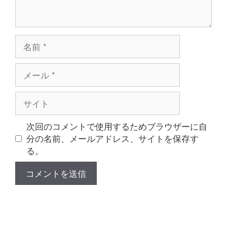
名
前
メ
ー
ル
サ
イ
ト
次回のコメントで使用するためブラウザーに自
分の名前、メールアドレス、サイトを保存す
る。