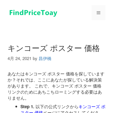
コ
ン
メ
テ
ン
ツ
ニ
へ
ス
ュ
キ
キンコーズ ポスター 価格
ッ
プ
4月 24, 2021
by
昌伊橋
ー
あなたはキンコーズ ポスター 価格を探しています
か？それでは、ここにあなたが探している解決策
があります。 これで、キンコーズ ポスター 価格
リンクのためにあちこちローミングする必要はあ
りません。
以下の公式リンクから
キンコーズ ポ
Step 1.
スター 価格
ページにアクセスしてくださ