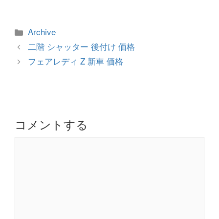
カ
Archive
テ
投
二階 シャッター 後付け 価格
ゴ
稿
フェアレディ Z 新車 価格
リ
ナ
ー
ビ
ゲ
ー
シ
コメントする
ョ
コ
ン
メ
ン
ト