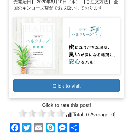
売開始日】 2020年6月10日（水） 【ご注文方法】 全
国のキンコーズ店舗でお取扱いしております。
Click to visit
Click to rate this post!
[Total:
0
Average:
0
]
F
T
E
S
M
共