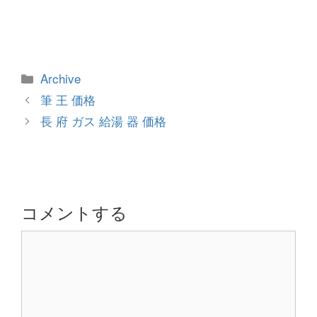
カ
Archive
テ
投
筆 王 価格
ゴ
稿
長 府 ガス 給湯 器 価格
リ
ナ
ー
ビ
ゲ
ー
シ
コメントする
ョ
コ
ン
メ
ン
ト