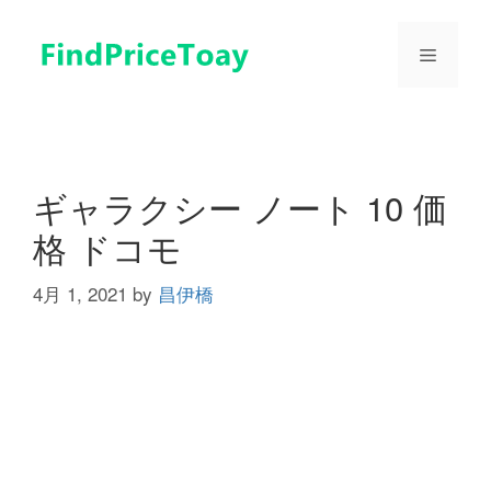
コ
ン
メ
テ
ン
ツ
ニ
へ
ス
ュ
キ
ギャラクシー ノート 10 価
ッ
格 ドコモ
プ
ー
4月 1, 2021
by
昌伊橋