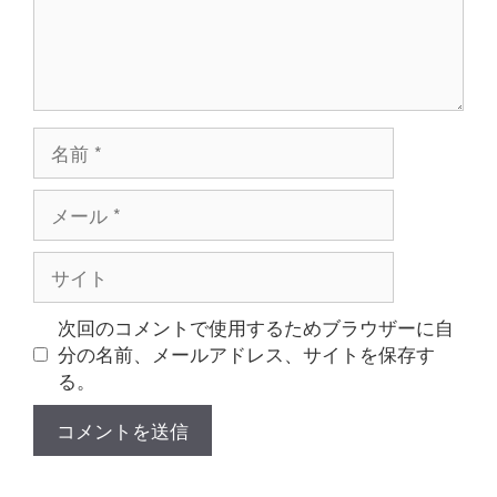
名
前
メ
ー
ル
サ
イ
ト
次回のコメントで使用するためブラウザーに自
分の名前、メールアドレス、サイトを保存す
る。