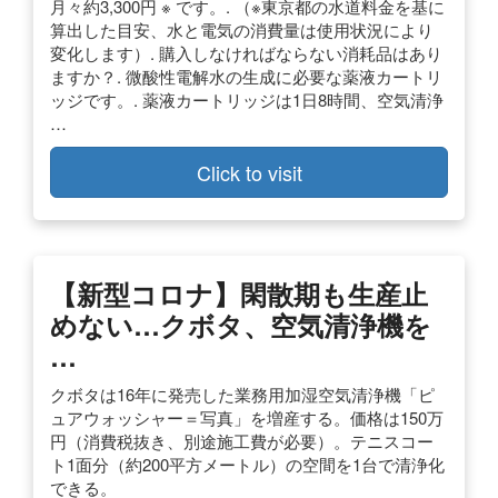
月々約3,300円 ※ です。. （※東京都の水道料金を基に
算出した目安、水と電気の消費量は使用状況により
変化します）. 購入しなければならない消耗品はあり
ますか？. 微酸性電解水の生成に必要な薬液カートリ
ッジです。. 薬液カートリッジは1日8時間、空気清浄
…
Click to visit
【新型コロナ】閑散期も生産止
めない…クボタ、空気清浄機を
…
クボタは16年に発売した業務用加湿空気清浄機「ピ
ュアウォッシャー＝写真」を増産する。価格は150万
円（消費税抜き、別途施工費が必要）。テニスコー
ト1面分（約200平方メートル）の空間を1台で清浄化
できる。