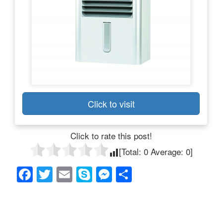
Click to visit
Click to rate this post!
[Total:
0
Average:
0
]
F
T
E
S
M
共
a
wi
m
ky
e
有
c
tt
ail
p
ss
e
er
e
e