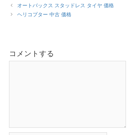
テ
投
オートバックス スタッドレス タイヤ 価格
ゴ
稿
ヘリコプター 中古 価格
リ
ナ
ー
ビ
ゲ
ー
シ
コメントする
ョ
コ
ン
メ
ン
ト