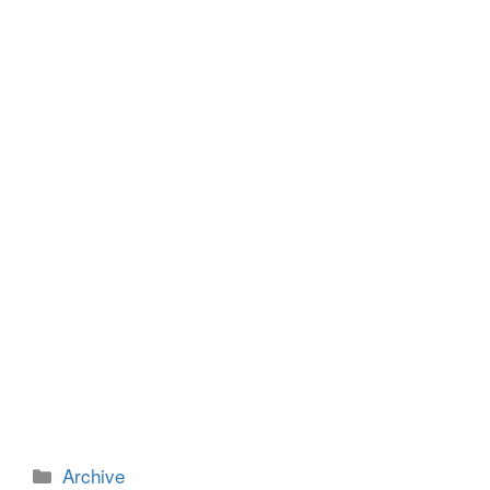
b
n
o
g
o
er
k
カ
Archive