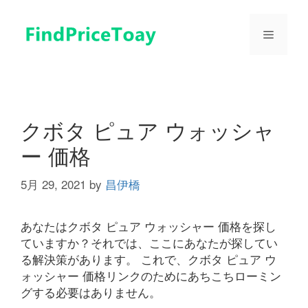
コ
ン
メ
テ
ン
ツ
ニ
へ
ス
ュ
キ
クボタ ピュア ウォッシャ
ッ
ー 価格
プ
ー
5月 29, 2021
by
昌伊橋
あなたはクボタ ピュア ウォッシャー 価格を探し
ていますか？それでは、ここにあなたが探してい
る解決策があります。 これで、クボタ ピュア ウ
ォッシャー 価格リンクのためにあちこちローミン
グする必要はありません。