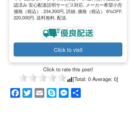
認済み 安心配達説明サービス対応. メーカー希望小売
価格（税込）. 234,300円. 詳細. 価格（税込） 6%OFF.
220,000円. 送料無料. 配送.
Click to visit
Click to rate this post!
[Total:
0
Average:
0
]
F
T
E
S
M
共
a
wi
m
ky
e
有
c
tt
ail
p
ss
e
er
e
e
b
n