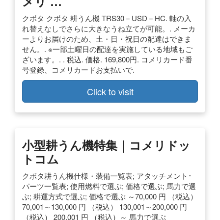
メリ …
クボタ クボタ 耕うん機 TRS30－USD－HC. 軸の入
れ替えなしでさらに大きなうね立てが可能。. メーカ
ーよりお届けのため、土・日・祝日の配達はできま
せん。. ※一部土曜日の配達を実施している地域もご
ざいます。. . 税込. 価格. 169,800円. コメリカード番
号登録、コメリカードお支払いで.
Click to visit
小型耕うん機特集｜コメリドッ
トコム
クボタ耕うん機仕様・装備一覧表; アタッチメント･
パーツ一覧表; 使用燃料で選ぶ; 価格で選ぶ; 馬力で選
ぶ; 耕運方式で選ぶ; 価格で選ぶ ～70,000 円 （税込）
70,001～130,000 円 （税込） 130,001～200,000 円
（税込） 200,001 円 （税込）～ 馬力で選ぶ