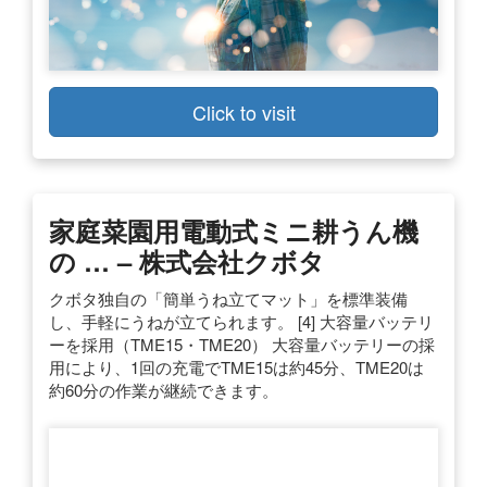
Click to visit
家庭菜園用電動式ミニ耕うん機
の … – 株式会社クボタ
クボタ独自の「簡単うね立てマット」を標準装備
し、手軽にうねが立てられます。 [4] 大容量バッテリ
ーを採用（TME15・TME20） 大容量バッテリーの採
用により、1回の充電でTME15は約45分、TME20は
約60分の作業が継続できます。