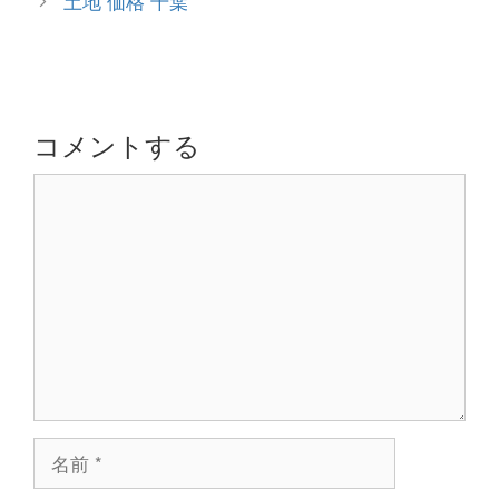
土地 価格 千葉
リ
ナ
ー
ビ
ゲ
ー
シ
コメントする
ョ
コ
ン
メ
ン
ト
名
前