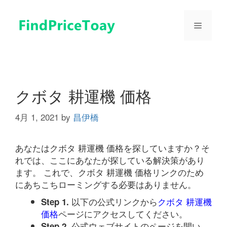
コ
ン
メ
テ
ン
ツ
ニ
へ
ス
ュ
キ
クボタ 耕運機 価格
ッ
プ
4月 1, 2021
by
昌伊橋
ー
あなたはクボタ 耕運機 価格を探していますか？そ
れでは、ここにあなたが探している解決策があり
ます。 これで、クボタ 耕運機 価格リンクのため
にあちこちローミングする必要はありません。
以下の公式リンクから
クボタ 耕運機
Step 1.
価格
ページにアクセスしてください。
公式ウェブサイトのページを開い
Step 2.