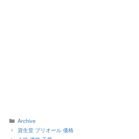
o
g
o
er
k
カ
Archive
テ
投
資生堂 プリオール 価格
ゴ
稿