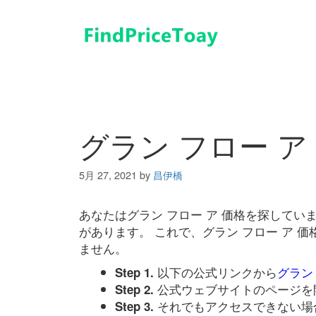
コ
ン
テ
ン
ツ
へ
ス
キ
グラン フロー ア
ッ
プ
5月 27, 2021
by
昌伊橋
あなたはグラン フロー ア 価格を探して
があります。 これで、グラン フロー ア 
ません。
以下の公式リンクから
グラン
Step 1.
公式ウェブサイトのページを
Step 2.
それでもアクセスできない場
Step 3.