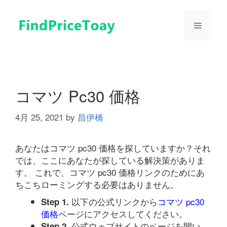
コ
ン
メ
テ
ン
ツ
ニ
へ
ス
ュ
キ
コマツ Pc30 価格
ッ
プ
4月 25, 2021
by
昌伊橋
ー
あなたはコマツ pc30 価格を探していますか？それ
では、ここにあなたが探している解決策がありま
す。 これで、コマツ pc30 価格リンクのためにあ
ちこちローミングする必要はありません。
以下の公式リンクから
コマツ pc30
Step 1.
価格
ページにアクセスしてください。
公式ウェブサイトのページを開い
Step 2.