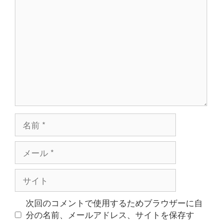
コ
ン
メ
ン
ト
名
前
メ
ー
ル
サ
イ
ト
次回のコメントで使用するためブラウザーに自
分の名前、メールアドレス、サイトを保存す