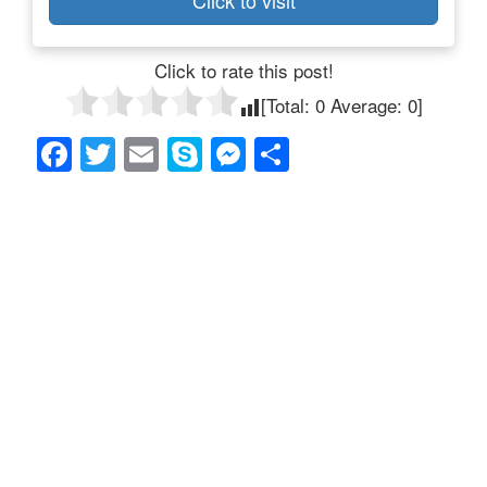
Click to rate this post!
[Total:
0
Average:
0
]
F
T
E
S
M
共
a
wi
m
ky
e
有
c
tt
ail
p
ss
e
er
e
e
b
n
o
g
o
er
k