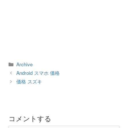
カ
Archive
テ
投
Android スマホ 価格
ゴ
稿
価格 スズキ
リ
ナ
ー
ビ
ゲ
ー
シ
コメントする
ョ