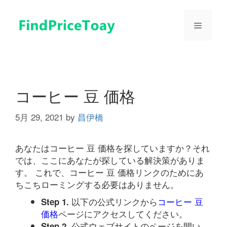
コ
ン
メ
テ
ン
ツ
ニ
へ
ス
ュ
キ
コーヒー 豆 価格
ッ
プ
5月 29, 2021
by
昌伊橋
ー
あなたはコーヒー 豆 価格を探していますか？それ
では、ここにあなたが探している解決策がありま
す。 これで、コーヒー 豆 価格リンクのためにあ
ちこちローミングする必要はありません。
以下の公式リンクから
コーヒー 豆
Step 1.
価格
ページにアクセスしてください。
公式ウェブサイトのページを開い
Step 2.