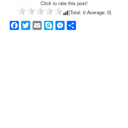
Click to rate this post!
[Total:
0
Average:
0
]
F
T
E
S
M
共
a
wi
m
ky
e
有
c
tt
ail
p
ss
e
er
e
e
b
n
o
g
o
er
k