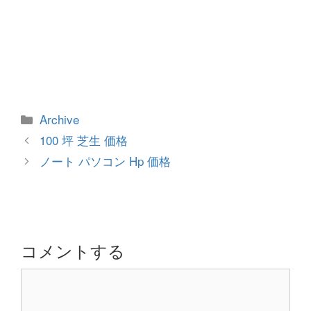
カ
Archive
テ
投
100 坪 芝生 価格
ゴ
稿
ノート パソコン Hp 価格
リ
ナ
ー
ビ
ゲ
ー
シ
コメントする
ョ
コ
ン
メ
ン