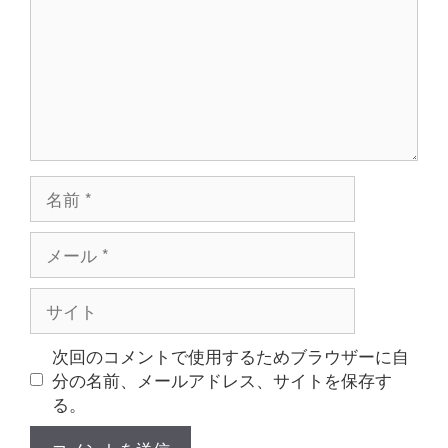
ト
名
前
メ
ー
ル
サ
イ
ト
次回のコメントで使用するためブラウザーに自
分の名前、メールアドレス、サイトを保存す
る。