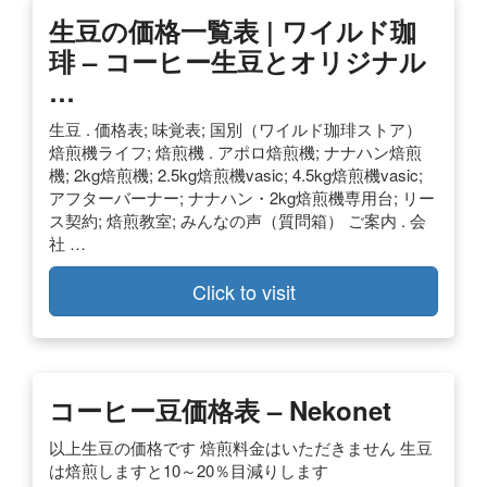
生豆の価格一覧表 | ワイルド珈
琲 – コーヒー生豆とオリジナル
…
生豆 . 価格表; 味覚表; 国別（ワイルド珈琲ストア）
焙煎機ライフ; 焙煎機 . アポロ焙煎機; ナナハン焙煎
機; 2kg焙煎機; 2.5kg焙煎機vasic; 4.5kg焙煎機vasic;
アフターバーナー; ナナハン・2kg焙煎機専用台; リー
ス契約; 焙煎教室; みんなの声（質問箱） ご案内 . 会
社 …
Click to visit
コーヒー豆価格表 – Nekonet
以上生豆の価格です 焙煎料金はいただきません 生豆
は焙煎しますと10～20％目減りします