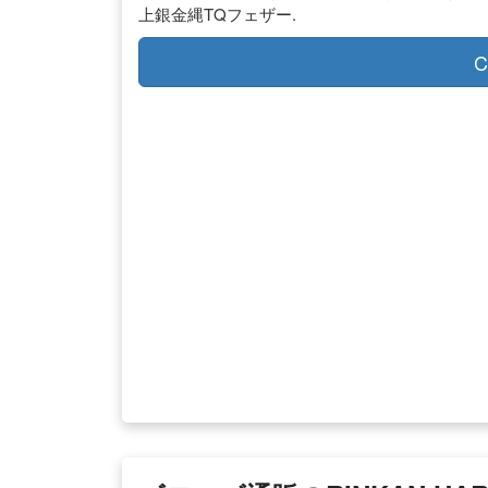
上銀金縄TQフェザー.
C