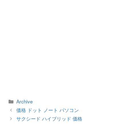
o
er
k
カ
Archive
テ
投
価格 ドット ノート パソコン
ゴ
稿
サクシード ハイブリッド 価格
リ
ナ