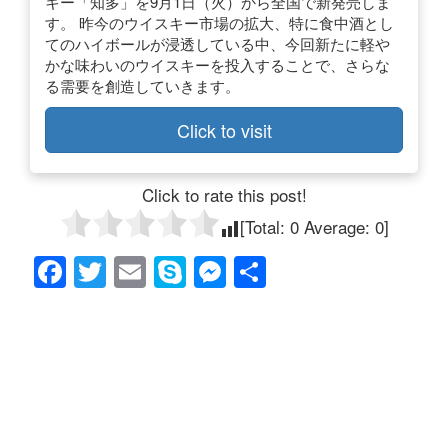
キー「知多」を9月1日（火）から全国で新発売しま
す。 昨今のウイスキー市場の拡大、特に食中酒とし
てのハイボールが浸透している中、今回新たに軽や
かな味わいのウイスキーを投入することで、さらな
る需要を創造していきます。
Click to visit
Click to rate this post!
[Total:
0
Average:
0
]
F
T
E
S
M
共
a
wi
m
ky
e
有
c
tt
ail
p
ss
e
er
e
e
b
n
o
g