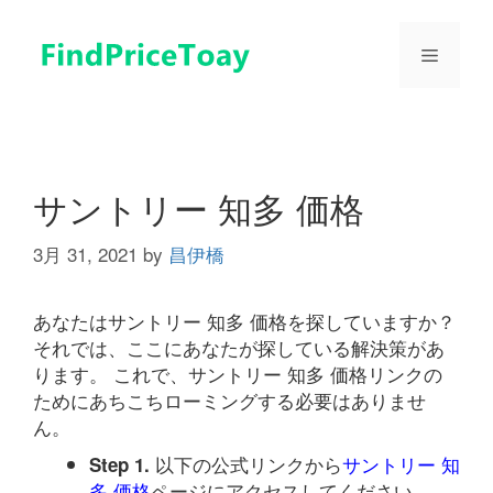
コ
ン
メ
テ
ン
ツ
ニ
へ
ス
ュ
キ
サントリー 知多 価格
ッ
プ
3月 31, 2021
by
昌伊橋
ー
あなたはサントリー 知多 価格を探していますか？
それでは、ここにあなたが探している解決策があ
ります。 これで、サントリー 知多 価格リンクの
ためにあちこちローミングする必要はありませ
ん。
以下の公式リンクから
サントリー 知
Step 1.
多 価格
ページにアクセスしてください。