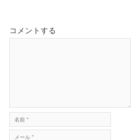
ー
ビ
ゲ
ー
シ
コメントする
ョ
コ
ン
メ
ン
ト
名
前
メ