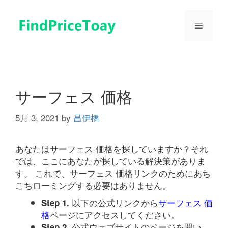
コ
ン
メ
テ
ン
ツ
ニ
へ
ス
ュ
キ
サーフェス 価格
ッ
プ
5月 3, 2021
by
昌伊橋
ー
あなたはサーフェス 価格を探していますか？それ
では、ここにあなたが探している解決策がありま
す。 これで、サーフェス 価格リンクのためにあち
こちローミングする必要はありません。
以下の公式リンクから
サーフェス 価
Step 1.
格
ページにアクセスしてください。
公式ウェブサイトのページを開い
Step 2.