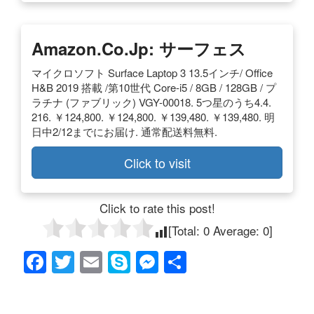
Amazon.co.jp: サーフェス
マイクロソフト Surface Laptop 3 13.5インチ/ Office
H&B 2019 搭載 /第10世代 Core-i5 / 8GB / 128GB / プ
ラチナ (ファブリック) VGY-00018. 5つ星のうち4.4.
216. ￥124,800. ￥124,800. ￥139,480. ￥139,480. 明
日中2/12までにお届け. 通常配送料無料.
Click to visit
Click to rate this post!
[Total:
0
Average:
0
]
F
T
E
S
M
共
a
wi
m
ky
e
有
c
tt
ail
p
ss