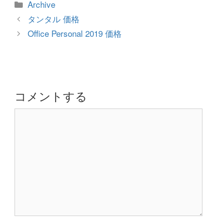
カ
Archive
テ
投
タンタル 価格
ゴ
稿
Office Personal 2019 価格
リ
ナ
ー
ビ
ゲ
ー
シ
コメントする
ョ
コ
ン
メ
ン
ト