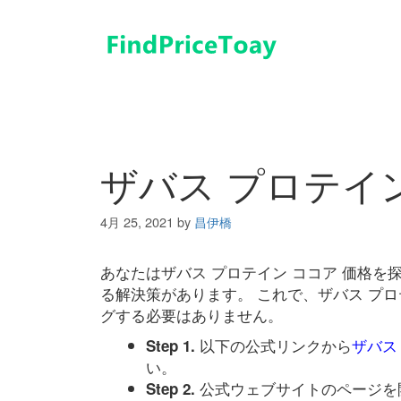
コ
ン
テ
ン
ツ
へ
ス
キ
ザバス プロテイン
ッ
プ
4月 25, 2021
by
昌伊橋
あなたはザバス プロテイン ココア 価格
る解決策があります。 これで、ザバス プロ
グする必要はありません。
以下の公式リンクから
ザバス
Step 1.
い。
公式ウェブサイトのページを
Step 2.