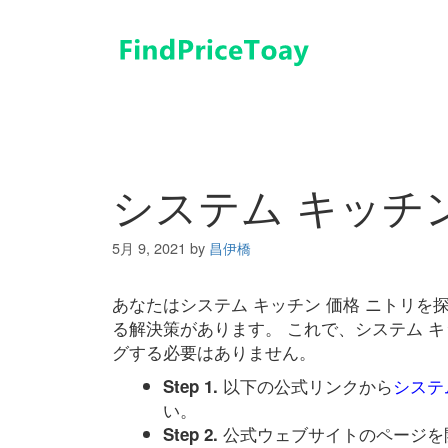
コ
ン
テ
ン
ツ
へ
ス
キ
システム キッチン
ッ
プ
5月 9, 2021
by
昌伊橋
あなたはシステム キッチン 価格 ニトリ
る解決策があります。 これで、システム キ
グする必要はありません。
以下の公式リンクから
システ
Step 1.
い。
公式ウェブサイトのページを
Step 2.