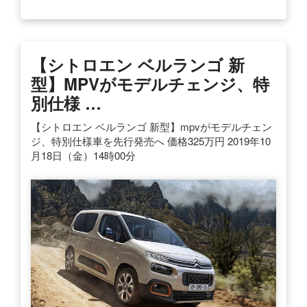
【シトロエン ベルランゴ 新
型】MPVがモデルチェンジ、特
別仕様 …
【シトロエン ベルランゴ 新型】mpvがモデルチェン
ジ、特別仕様車を先行発売へ 価格325万円 2019年10
月18日（金）14時00分