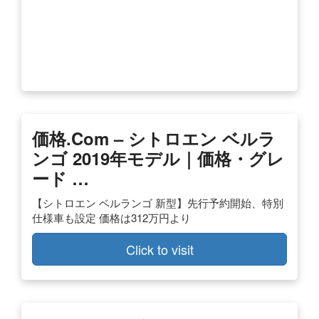
価格.com – シトロエン ベルラ
ンゴ 2019年モデル｜価格・グレ
ード …
【シトロエン ベルランゴ 新型】先行予約開始、特別
仕様車も設定 価格は312万円より
Click to visit