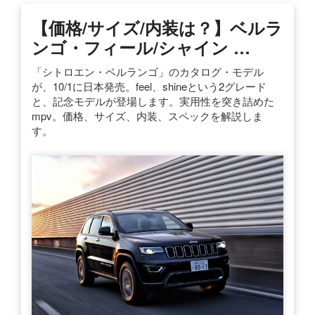
【価格/サイズ/内装は？】ベルラ
ンゴ・フィール/シャイン …
「シトロエン・ベルランゴ」のカタログ・モデル
が、10/1に日本発売。feel、shineという2グレード
と、記念モデルが登場します。実用性を突き詰めた
mpv。価格、サイズ、内装、スペックを解説しま
す。