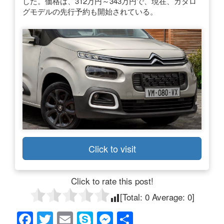
した。価格は、312万円～343万円で、現在、カタロ
グモデルの先行予約も開始されている。
Click to visit
Click to rate this post!
[Total:
0
Average:
0
]
F
T
E
S
M
共