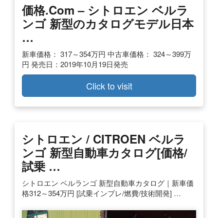
価格.com – シトロエン ベルラ
ンゴ 新型のカタログモデル日本
…
新車価格： 317～354万円 中古車価格： 324～399万
円 発売日：2019年10月19日発売
Click to visit
シトロエン / CITROEN ベルラ
ンゴ 新型自動車カタログ[価格/
試乗 …
シトロエン ベルランゴ 新型自動車カタログ｜新車価
格312～354万円 [試乗インプレ/燃費/技術開発] …