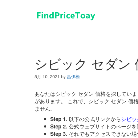
コ
ン
テ
ン
ツ
へ
ス
キ
シビック セダン 
ッ
プ
5月 10, 2021
by
昌伊橋
あなたはシビック セダン 価格を探してい
があります。 これで、シビック セダン 
ません。
以下の公式リンクから
シビッ
Step 1.
公式ウェブサイトのページを
Step 2.
それでもアクセスできない場
Step 3.