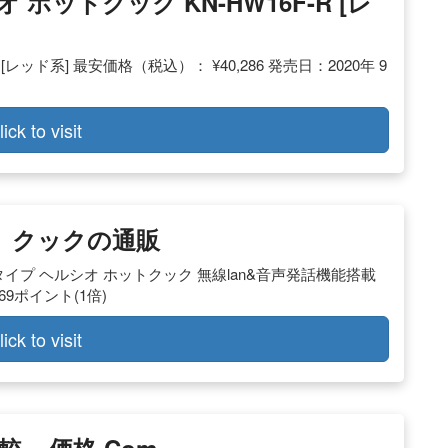
 ホットクック KN-HW16F-R [レ
[レッド系] 最安価格（税込）： ¥40,286 発売日：2020年 9
lick to visit
 クックの通販
.0lタイプ ヘルシオ ホットクック 無線lan&音声発話機能搭載
369ポイント(1倍)
lick to visit