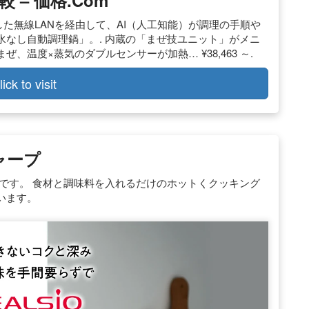
– 価格.com
新搭載した無線LANを経由して、AI（人工知能）が調理の手順や
なし自動調理鍋」。. 内蔵の「まぜ技ユニット」がメニ
温度×蒸気のダブルセンサーが加熱… ¥38,463 ～.
lick to visit
ャープ
です。 食材と調味料を入れるだけのホットくクッキング
います。