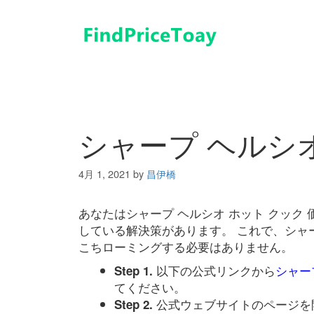
コ
ン
テ
ン
ツ
へ
ス
キ
シャープ ヘルシオ
ッ
プ
4月 1, 2021
by
昌伊橋
あなたはシャープ ヘルシオ ホット クック
している解決策があります。 これで、シャー
こちローミングする必要はありません。
以下の公式リンクから
シャー
Step 1.
てください。
公式ウェブサイトのページを
Step 2.