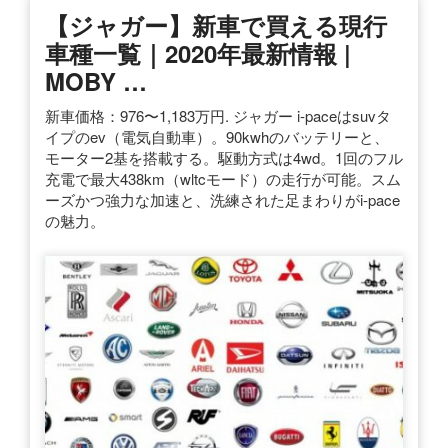
【ジャガー】新車で買える現行
車種一覧｜2020年最新情報 |
MOBY …
新車価格：976〜1,183万円. ジャガー i-paceはsuvタ
イプのev（電気自動車）。90kwhのバッテリーと、
モーター2基を搭載する。駆動方式は4wd。1回のフル
充電で最大438km（wltcモード）の走行が可能。スム
ーズかつ強力な加速と、洗練された足まわりがi-pace
の魅力。