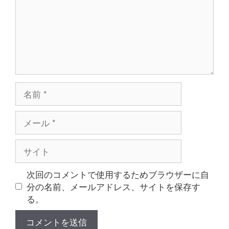
ト
名
前
メ
ー
ル
サ
イ
ト
次回のコメントで使用するためブラウザーに自
分の名前、メールアドレス、サイトを保存す
る。