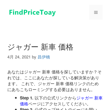
コ
ン
メ
テ
ン
ツ
ニ
へ
ス
ュ
キ
ジャガー 新車 価格
ッ
プ
4月 24, 2021
by
昌伊橋
ー
あなたはジャガー 新車 価格を探していますか？そ
れでは、ここにあなたが探している解決策があり
ます。 これで、ジャガー 新車 価格リンクのため
にあちこちローミングする必要はありません。
以下の公式リンクから
ジャガー 新車
Step 1.
価格
ページにアクセスしてください。
公式ウェブサイトのページを開い
Step 2.