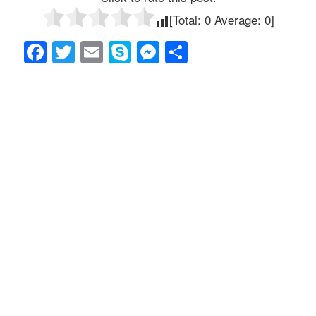
[Total:
0
Average:
0
]
F
T
E
S
M
共
a
wi
m
ky
e
有
c
tt
ail
p
ss
e
er
e
e
b
n
o
g
o
er
k