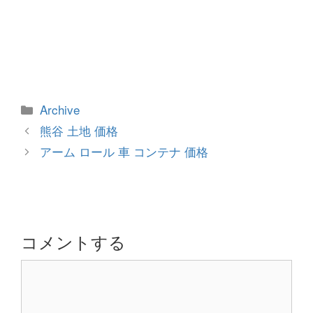
カ
Archive
テ
投
熊谷 土地 価格
ゴ
稿
アーム ロール 車 コンテナ 価格
リ
ナ
ー
ビ
ゲ
ー
シ
コメントする
ョ
コ
ン
メ
ン