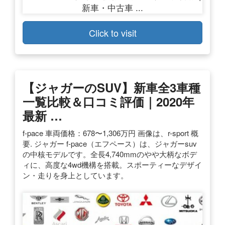
Click to visit
【ジャガーのSUV】新車全3車種
一覧比較＆口コミ評価｜2020年
最新 …
f-pace 車両価格：678〜1,306万円 画像は、r-sport 概
要. ジャガー f-pace（エフペース）は、ジャガーsuv
の中核モデルです。全長4,740mmのやや大柄なボデ
ィに、高度な4wd機構を搭載。スポーティーなデザイ
ン・走りを身上としています。