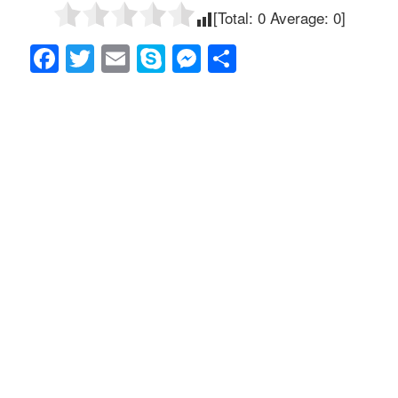
[Total:
0
Average:
0
]
F
T
E
S
M
共
a
wi
m
ky
e
有
c
tt
ail
p
ss
e
er
e
e
b
n
o
g
o
er
k