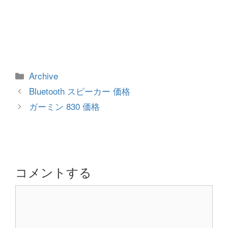
カ
Archive
テ
投
Bluetooth スピーカー 価格
ゴ
稿
ガーミン 830 価格
リ
ナ
ー
ビ
ゲ
ー
シ
コメントする
ョ
コ
ン
メ
ン
ト