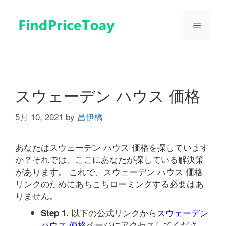
コ
ン
メ
テ
ン
ツ
ニ
へ
ス
ュ
キ
スウェーデン ハウス 価格
ッ
プ
5月 10, 2021
by
昌伊橋
ー
あなたはスウェーデン ハウス 価格を探しています
か？それでは、ここにあなたが探している解決策
があります。 これで、スウェーデン ハウス 価格
リンクのためにあちこちローミングする必要はあ
りません。
以下の公式リンクから
スウェーデン
Step 1.
ハウス 価格
ページにアクセスしてくださ