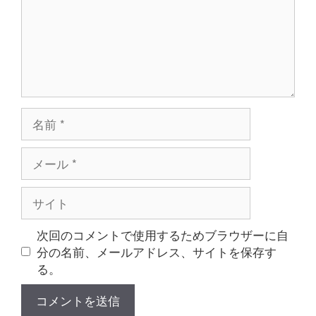
名
前
メ
ー
ル
サ
イ
ト
次回のコメントで使用するためブラウザーに自
分の名前、メールアドレス、サイトを保存す
る。