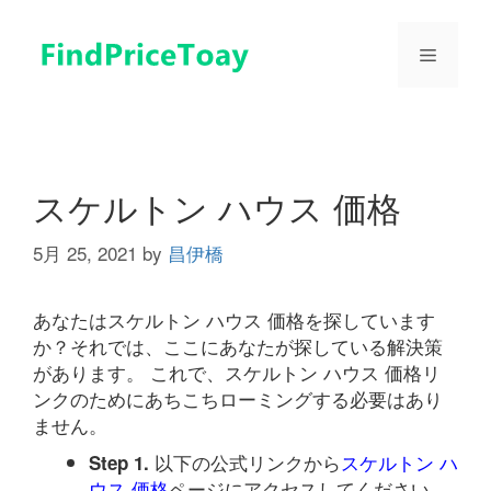
コ
ン
メ
テ
ン
ツ
ニ
へ
ス
ュ
キ
スケルトン ハウス 価格
ッ
プ
5月 25, 2021
by
昌伊橋
ー
あなたはスケルトン ハウス 価格を探しています
か？それでは、ここにあなたが探している解決策
があります。 これで、スケルトン ハウス 価格リ
ンクのためにあちこちローミングする必要はあり
ません。
以下の公式リンクから
スケルトン ハ
Step 1.
ウス 価格
ページにアクセスしてください。