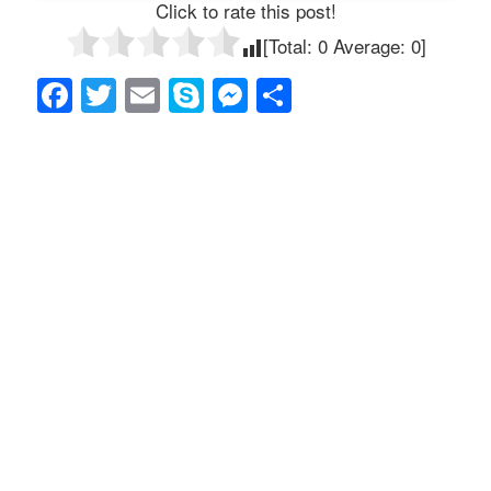
Click to rate this post!
[Total:
0
Average:
0
]
F
T
E
S
M
共
a
wi
m
ky
e
有
c
tt
ail
p
ss
e
er
e
e
b
n
o
g
o
er
k