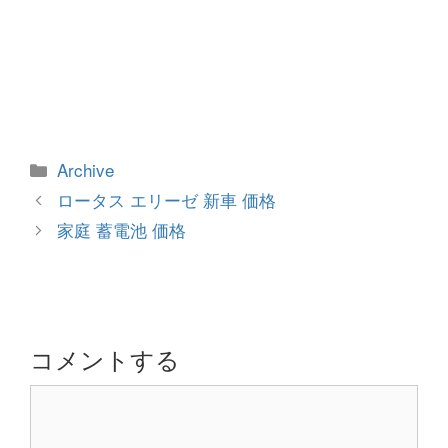
カ
Archive
テ
投
ロータス エリーゼ 新車 価格
ゴ
稿
家庭 蓄電池 価格
リ
ナ
ー
ビ
ゲ
ー
シ
コメントする
ョ
コ
ン
メ
ン