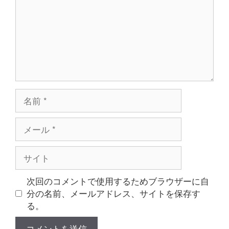
ト
名
前
メ
ー
ル
サ
イ
ト
次回のコメントで使用するためブラウザーに自
分の名前、メールアドレス、サイトを保存す
る。