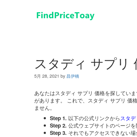
コ
ン
テ
ン
ツ
へ
ス
キ
スタディ サプリ 
ッ
プ
5月 28, 2021
by
昌伊橋
あなたはスタディ サプリ 価格を探してい
があります。 これで、スタディ サプリ 
ません。
以下の公式リンクから
スタデ
Step 1.
公式ウェブサイトのページを
Step 2.
それでもアクセスできない場
Step 3.